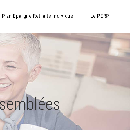
 Plan Epargne Retraite individuel
Le PERP
ssemblées
ssemblées
ssemblées