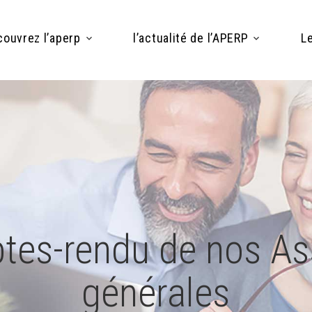
ouvrez l’aperp
l’actualité de l’APERP
Le
tes-rendu de nos A
tes-rendu de nos A
tes-rendu de nos A
générales
générales
générales