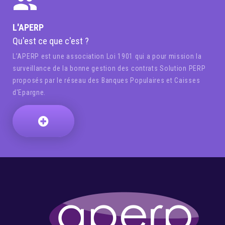
L'APERP
Qu'est ce que c'est ?
L’APERP est une association Loi 1901 qui a pour mission la
surveillance de la bonne gestion des contrats Solution PERP
proposés par le réseau des Banques Populaires et Caisses
d'Epargne.